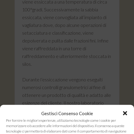
viene essiccata a una temperatura di circa
100°gradi. Successivamente la sabbia
essiccata, viene convogliata all’impianto di
vagliatura dove, dopo alcune operazioni di
setacciatura e classificazione, viene
depolverata e pulita dalle frazioni fini. Infine
viene raffreddata in una torre di
raffreddamento e ulteriormente stoccata in
silos.
Durante l’essiccazione vengono eseguiti
numerosi controlli granulometrici al fine di
ottenere un prodotto di qualità e adatto alle
esigenze del cliente. Il nostro laboratorio
esegue numerosi test quali:
granulometria
,
Gestisci Consenso Cookie
perdita al fuoco, ph, richiesta acida ed altro.
Per fornire le migliori esperienze, utilizziamo tecnologie come i cookie per
memorizzare e/o accedere alle informazioni del dispositivo. Il consenso a queste
tecnologie ci permetterà di elaborare dati come il comportamento di navigazione
La costanza qualitativa delle nostre
sabbie