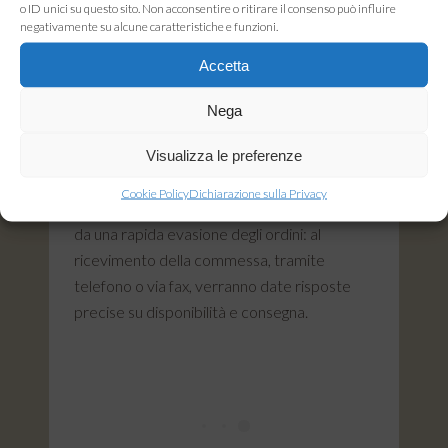
o ID unici su questo sito. Non acconsentire o ritirare il consenso può influire
essiccate
è assicurata dunque dai numerosi
negativamente su alcune caratteristiche e funzioni.
controlli effettuati durante tutte le fasi di
Accetta
processo.
Nega
Siamo in grado di fare miscele
personalizzate su richiesta del cliente,
Visualizza le preferenze
ottenendo così, un prodotto adatto alle
Cookie Policy
Dichiarazione sulla Privacy
esigenze di impiego. Il servizio è completato
da una rapida evasione degli ordini: al
ricevimento della commessa, tramite
telefono o via fax, verranno date risposte
precise su disponibilità e consegna.