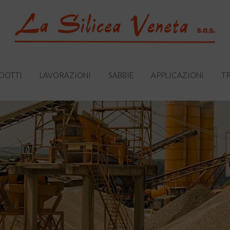
DOTTI
LAVORAZIONI
SABBIE
APPLICAZIONI
T